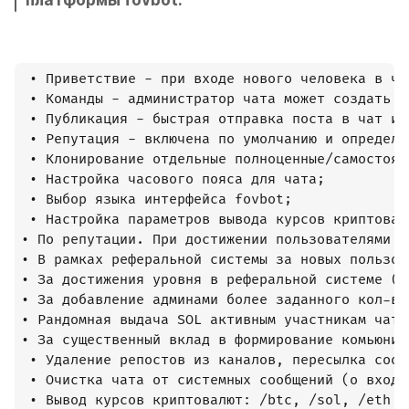
платформы fovbot:
 • Приветствие - при входе нового человека в ча
 • Команды - администратор чата может создать с
 • Публикация - быстрая отправка поста в чат ил
 • Репутация - включена по умолчанию и определя
 • Клонирование отдельные полноценные/самостоят
 • Настройка часового пояса для чата;

 • Выбор языка интерфейса fovbot;

 • Настройка параметров вывода курсов криптовал
• По репутации. При достижении пользователями у
• В рамках реферальной системы за новых пользов
• За достижения уровня в реферальной системе (з
• За добавление админами более заданного кол-ва
• Рандомная выдача SOL активным участникам чато
• За существенный вклад в формирование комьюнит
 • Удаление репостов из каналов, пересылка сооб
 • Очистка чата от системных сообщений (о входе
 • Вывод курсов криптовалют: /btc, /sol, /eth ил