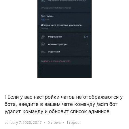
❕ Если у вас настройки чатов не отображаются у 
бота, введите в вашем чате команду /adm бот 
удалит команду и обновит список админов
January 7, 2020, 20:17
0
views
1
repost